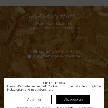
Holz-Pauleickhoff GmbH
Detmolder Straße 88
33397 Rietberg-Neuenkirchen
+49 (0) 52 44 / 22 65
info@holz-pauleickhoff.de
Impressum
|
Datenschutz
|
AGB´s
Datenschutz­einstellungen
Cookie-Hinweis
Diese Webseite verwendet Cookies, um Ihnen die bestmögliche
Nutzererfahrung zu ermöglichen.
Ablehnen
Akzeptieren