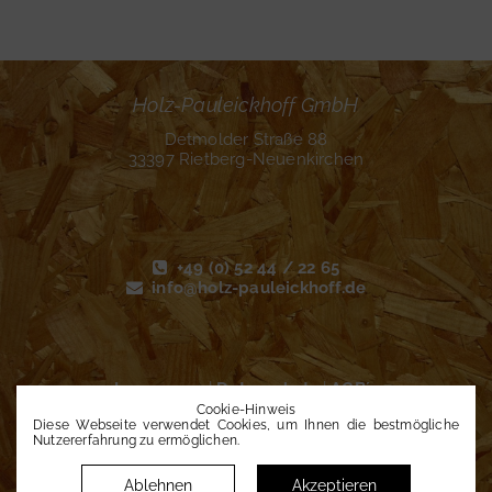
Holz-Pauleickhoff GmbH
Detmolder Straße 88
33397 Rietberg-Neuenkirchen
+49 (0) 52 44 / 22 65
info@holz-pauleickhoff.de
Impressum
|
Datenschutz
|
AGB´s
Datenschutz­einstellungen
Cookie-Hinweis
Diese Webseite verwendet Cookies, um Ihnen die bestmögliche
Nutzererfahrung zu ermöglichen.
Ablehnen
Akzeptieren